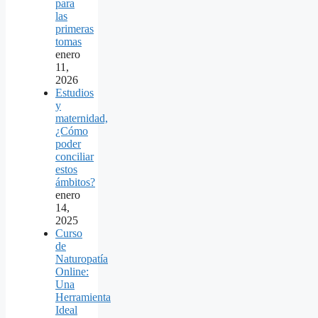
para
las
primeras
tomas
enero
11,
2026
Estudios
y
maternidad,
¿Cómo
poder
conciliar
estos
ámbitos?
enero
14,
2025
Curso
de
Naturopatía
Online:
Una
Herramienta
Ideal