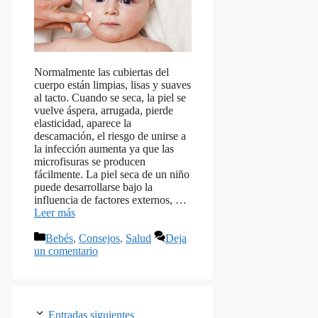
Normalmente las cubiertas del
cuerpo están limpias, lisas y suaves
al tacto. Cuando se seca, la piel se
vuelve áspera, arrugada, pierde
elasticidad, aparece la
descamación, el riesgo de unirse a
la infección aumenta ya que las
microfisuras se producen
fácilmente. La piel seca de un niño
puede desarrollarse bajo la
influencia de factores externos, …
Leer más
Categorías
Bebés
,
Consejos
,
Salud
Deja
un comentario
Entradas siguientes