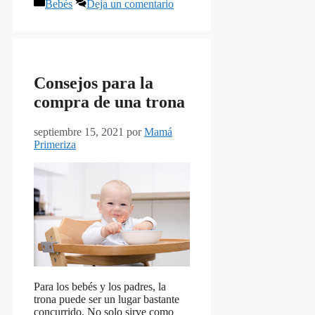
Categorías
Bebés
Deja un comentario
Consejos para la
compra de una trona
septiembre 15, 2021
por
Mamá
Primeriza
Para los bebés y los padres, la
trona puede ser un lugar bastante
concurrido. No solo sirve como