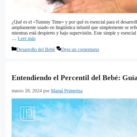
¿Qué es el «Tummy Time» y por qué es esencial para el desarro
ampliamente usado en lingüística infantil que simplemente se ref
mientras está despierto y bajo supervisión. Este simple y esencial 
…
Leer más
Categorías
Desarrollo del Bebé
Deja un comentario
Entendiendo el Percentil del Bebé: Guí
marzo 28, 2024
por
Mamá Primeriza