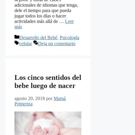
adicionales de idiomas que tenga,
dele el tiempo para que pueda
jugar todos los días o hacer
actividades más allá de …
Leer
más
Categorías
Desarrollo del Bebé
,
Psicología
Etiquetas
celular
Deja un comentario
Los cinco sentidos del
bebe luego de nacer
agosto 20, 2018
por
Mamá
Primeriza