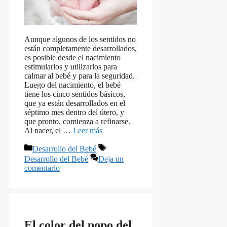
Aunque algunos de los sentidos no
están completamente desarrollados,
es posible desde el nacimiento
estimularlos y utilizarlos para
calmar al bebé y para la seguridad.
Luego del nacimiento, el bebé
tiene los cinco sentidos básicos,
que ya están desarrollados en el
séptimo mes dentro del útero, y
que pronto, comienza a refinarse.
Al nacer, el …
Leer más
Categorías
Etiquetas
Desarrollo del Bebé
Desarrollo del Bebé
Deja un
comentario
El color del popo del