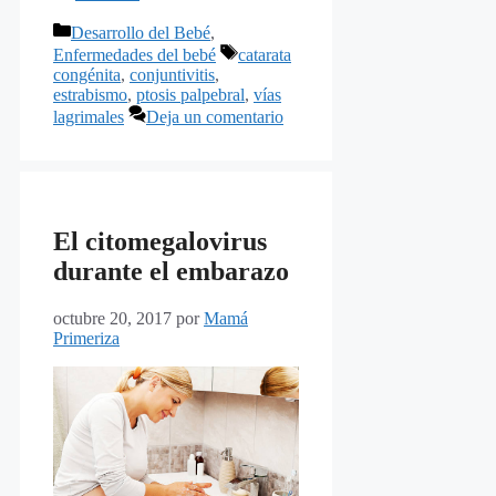
Categorías
Desarrollo del Bebé
,
Etiquetas
Enfermedades del bebé
catarata
congénita
,
conjuntivitis
,
estrabismo
,
ptosis palpebral
,
vías
lagrimales
Deja un comentario
El citomegalovirus
durante el embarazo
octubre 20, 2017
por
Mamá
Primeriza