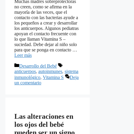
Muchas madres sobreprotectoras
no creen, como se afirma en la
mayoría de las veces, que el
contacto con las bacterias ayude a
los pequeños a crear y desarrollar
los anticuerpos. Algunos pediatras
apoyan el contacto frecuente con
lo que llaman Vitamina S –
suciedad. Debe dejar al niño solo
para que se ponga en contacto …
Leer más
Categorías
Etiquetas
Desarrollo del Bebé
anticuerpos
,
autoinmunes
,
sistema
inmunológico
,
Vitamina S
Deja
un comentario
Las alteraciones en
los ojos del bebé
pueden ser un signo