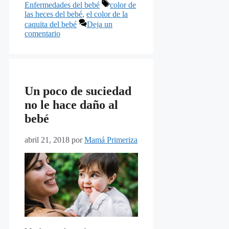
Etiquetas
Enfermedades del bebé
color de
las heces del bebé
,
el color de la
caquita del bebé
Deja un
comentario
Un poco de suciedad
no le hace daño al
bebé
abril 21, 2018
por
Mamá Primeriza