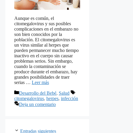
Aunque es común, el
citomegalovirus y sus posibles
complicaciones en el embarazo no
son bien conocidos por la
población. El citomegalovirus es
un virus similar al herpes que
pueden permanecer mucho tiempo
inactivo en el cuerpo sin causar
problemas serios. Sin embargo,
cuando la contaminación se
produce durante el embarazo, hay
grandes posibilidades de traer
serias …
Leer más
Categorías
Etiquetas
Desarrollo del Bebé
,
Salud
citomegalovirus
,
herpes
,
infección
Deja un comentario
Entradas siguientes