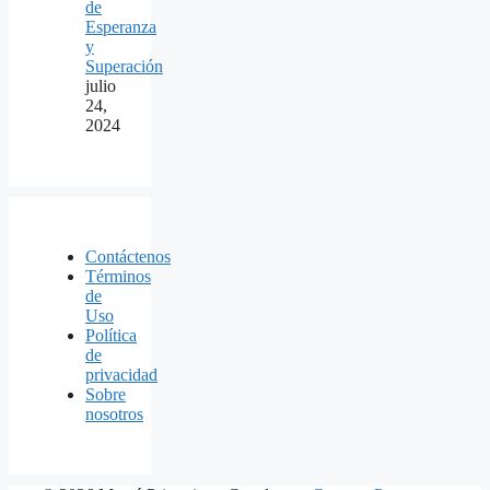
de
Esperanza
y
Superación
julio
24,
2024
Contáctenos
Términos
de
Uso
Política
de
privacidad
Sobre
nosotros