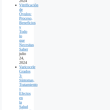
2024
Vitrificación
de
Óvulos:
Proceso,
Beneficios
y
Todo
lo
que
Necesitas
Saber
julio
24,
2024
Varicocele
Grados
3:
Síntomas,
Tratamiento
y
Efectos
en
la
Salud