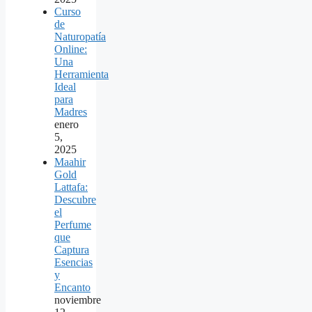
Curso
de
Naturopatía
Online:
Una
Herramienta
Ideal
para
Madres
enero
5,
2025
Maahir
Gold
Lattafa:
Descubre
el
Perfume
que
Captura
Esencias
y
Encanto
noviembre