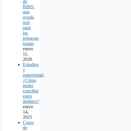
de
BIBS:
una
ayuda
real
para
las
primeras
tomas
enero
11,
2026
Estudios
y
maternidad,
¿Cómo
poder
conciliar
estos
ámbitos?
enero
14,
2025
Curso
de